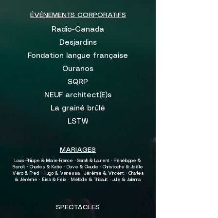
ÉVÉNEMENTS CORPORATIFS
Radio-Canada
Desjardins
Fondation langue française
Ouranos
SQRP
NEUF architect(E)s
La grainé brûlé
LSTW
MARIAGES
Louis-Philippe & Marie-France · Sarah & Laurent · Pénéloppe &
Benoît · Charles & Katie · Dave & Claude · Christophe & Joëlle
Véro & Fred · Hugo & Vanessa · Jérémie & Vincent · Charles
& Jérémie · Élisa & Félix · Mélodie & Thibault · Julie & Julianna
SPECTACLES