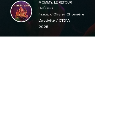
MOMMY, LE RETOUR
DJÉSUS
m.e.s. d'Olivier Choinière
L'activité / CTD'A
2025
LES 3 GÉANTS DE
MTL COMPLÈTEMENT CIRQUE
DJ & chanteuse
m.e.s. Alex Trahan &
Maxim Laurin Machine de
cirque
2022
NORMAL
DJ & actrice
m.e.s. Philippe Lambert
Théâtre Hors Taxes / La Licorne
2015
QUELQUES LISTES DE LECTURE